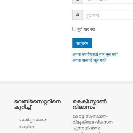
मुझे याद रखें
अपना उपयोगकर्ता नाम भूल गए?
अपना पासवर्ड भूल गए?
വെബ്സൈറ്ററിനെ
കെക്സ്കോൺ
കുറിച്ച്
വിലാസം
കേരള സംസ്ഥാന
പകര്‍പ്പവകാശ
വിമുക്തഭട വികസന
പോളിസി
പുനരധിവാസ