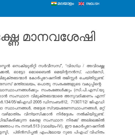
ഗ്ദ്ധ മാനവശേഷി
 സെക്യൂരിറ്റി സർവീസസ്”, “വിദഗ്ധ / അവിദഗ്ദ്ധ
ാനിക്കൽ, ഓട്ടോ മൊബൈൽ മെയിന്റനൻസ്, ഫാർമസി,
്തഭടന്മാർ കോർപ്പറേഷനിൽ രജിസ്റ്റർ ചെയ്തിട്ടുണ്ട്.
സസ് മന്ത്രാലയം, പൊതു സംരംഭങ്ങളുടെ വകുപ്പിന്റെ
ഖലാസ്ഥാപനങ്ങൾക്കും സംരംഭങ്ങൾക്കും (സി.പി.എസ്.യു
്കാൻ സംസ്ഥാന വിമുക്തഭടന്മാരെ അനുവദിക്കണം എന്ന്
്പർ.134/05/ജി‌എഡി 2005 ഡിസംബർ12, 71307/12/ ജി‌എഡി
ാ സ്ഥാപനങ്ങൾ, തദ്ദേശ സ്വയംഭരണസ്ഥാപനങ്ങൾ, മറ്റ്
ാത്രം വിന്യസിക്കാൻ നിർദ്ദേശം നൽകിയിട്ടുണ്ട്.
്ധീകരിക്കുന്ന കേരള സംസ്ഥാന നിരക്ക് അല്ലെങ്കിൽ
) വിജ്ഞാപ നം നമ്പർ.513 (വാല്യം-IV), ഈ കോർപ്പറേഷനിൽ
എസ്ടി, പ്രിൻസിപ്പൽ എം‌പ്ലോയ റുടെ പി‌എഫ് വിഹിതം