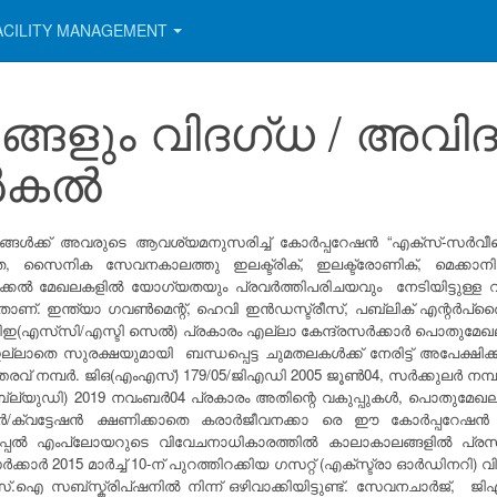
ACILITY MANAGEMENT
ങളും വിദഗ്ധ / അവിദ
ൽകൽ
ൾക്ക് അവരുടെ ആവശ്യമനുസരിച്ച് കോർപ്പറേഷൻ “എക്സ്-സർവീസ്മെൻ
തെ, സൈനിക സേവനകാലത്തു ഇലക്ട്രിക്, ഇലക്ട്രോണിക്, മെക്ക
ക്കൽ മേഖലകളിൽ യോഗ്യതയും പ്രവർത്തിപരിചയവും നേടിയിട്ടുള്ള വിമുക
. ഇന്ത്യാ ഗവൺമെന്റ്, ഹെവി ഇൻഡസ്ട്രീസ്, പബ്ലിക് എന്റർപ്രൈ
ഡിപിഇ(എസ്‌സി/എസ്ടി സെൽ) പ്രകാരം എല്ലാ കേന്ദ്രസർക്കാർ പൊതുമേ
്ലാതെ സുരക്ഷയുമായി ബന്ധപ്പെട്ട ചുമതലകൾക്ക് നേരിട്ട് അപേക്ഷിക
്തരവ് നമ്പർ. ജി‌ഒ(എം‌എസ്) 179/05/ജി‌എഡി 2005 ജൂൺ04, സർക്കുലർ നമ
ബ്ല്യുഡി) 2019 നവംബർ04 പ്രകാരം അതിന്റെ വകുപ്പുകൾ, പൊതുമേഖല
ക്വട്ടേഷൻ ക്ഷണിക്കാതെ കരാർജീവനക്കാ രെ ഈ കോർപ്പറേഷൻ വഴിമ
സിപ്പൽ എം‌പ്ലോയറുടെ വിവേചനാധികാരത്തിൽ കാലാകാലങ്ങളിൽ പ്രസിദ
ർക്കാർ 2015 മാർച്ച് 10-ന് പുറത്തിറക്കിയ ഗസറ്റ് (എക്സ്ട്രാ ഓർഡിനറി
.ഐ സബ്സ്ക്രിപ്ഷനിൽ നിന്ന് ഒഴിവാക്കിയിട്ടുണ്ട്. സേവനചാർജ്, ജി