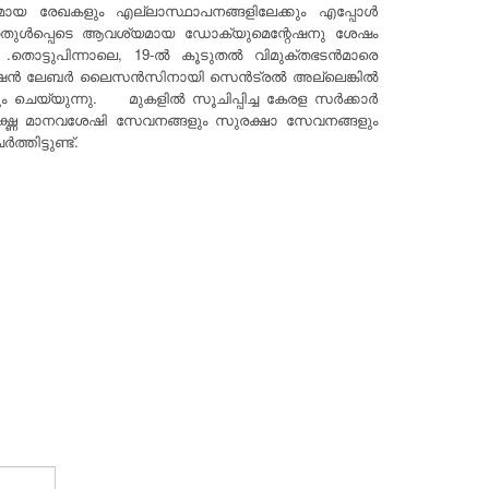
ശ്യമായ രേഖകളും എല്ലാസ്ഥാപനങ്ങളിലേക്കും എപ്പോൾ
്കുന്നതുൾപ്പെടെ ആവശ്യമായ ഡോക്യുമെന്റേഷനു ശേഷം
 .തൊട്ടുപിന്നാലെ, 19-ൽ കൂടുതൽ വിമുക്തഭടൻമാരെ
്പറേഷൻ ലേബർ ലൈസൻസിനായി സെൻട്രൽ അല്ലെങ്കിൽ
യും ചെയ്യുന്നു. മുകളിൽ സൂചിപ്പിച്ച കേരള സർക്കാർ
്ദ്ധ മാനവശേഷി സേവനങ്ങളും സുരക്ഷാ സേവനങ്ങളും
ിട്ടുണ്ട്.