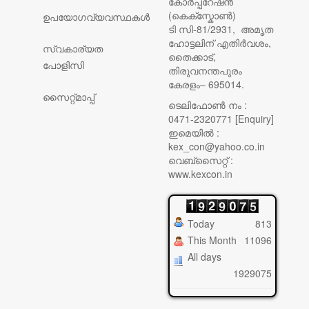
കോർപ്പറേഷൻ
(കെക്സ്കോൺ)
ഉപയോഗവ്യവസ്ഥകൾ
ടി സി-81/2931, അമൃത
ഹോട്ടലിന് എതിർവശം,
സ്വകാര്യത
തൈക്കാട്,
പോളിസി
തിരുവനന്തപുരം
കേരളം– 695014.
സൈറ്റ്മാപ്പ്
ടെലിഫോൺ നം :
0471-2320771 [Enquiry]
ഇമെയിൽ :
kex_con@yahoo.co.in
വെബ്സൈറ്റ് :
www.kexcon.in
Today
813
This Month
11096
All days
1929075