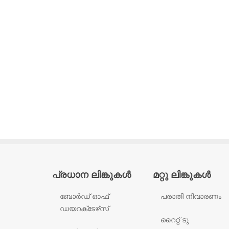
പ്രധാന ലിങ്കുകൾ
മറ്റു ലിങ്കുകൾ
ബോർഡ് ഓഫ്
പരാതി നിവാരണം
ഡയറക്‌ടേഴ്‌സ്
റൈറ്റ് ടു