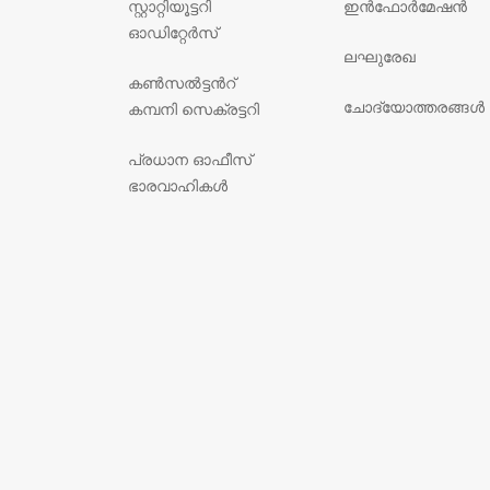
സ്റ്റാറ്റിയൂട്ടറി
ഇൻഫോർമേഷൻ
ഓഡിറ്റേർസ്
ലഘുരേഖ
കൺസൽട്ടൻറ്
ചോദ്യോത്തരങ്ങൾ
കമ്പനി സെക്രട്ടറി
പ്രധാന ഓഫീസ്
ഭാരവാഹികൾ