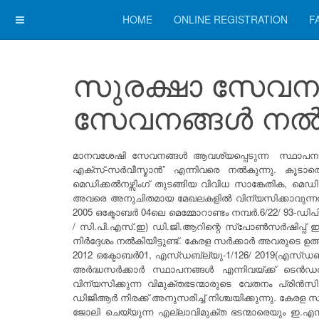
HOME
ONLINE REGISTRATION
F
സുരക്ഷാ സേവനങ്
സേവനങ്ങൾ ന
മാനവശേഷി സേവനങ്ങൾ ആവശ്യപ്പെടുന്ന സ്ഥാപനങ്ങ
എക്സ്-സർവീസ്മാൻ” എന്നിവരെ നൽകുന്നു. കൂടാ
മെഡിക്കൽനഴ്സിംഗ് തുടങ്ങിയ വിവിധ സാങ്കേതിക, മെഡി
അവരെ അനുചിതമായ മേഖലകളിൽ വിന്യസിക്കാവുന്നതാണ്
2005 ഒക്ടോബർ 04ലെ മെമ്മോറാണ്ടം നമ്പർ.6/22/ 93-
/ സി.പി.എസ്.ഇ) ഡി.ജി.ആറിന്റെ സ്പോൺസർഷിപ്പ് ഇല
നിർദ്ദേശം നൽകിയിട്ടുണ്ട്. കേരള സർക്കാർ അവരുടെ ഉത
2012 ഒക്ടോബർ01, എസ്‌ഡബ്ല്യു-1/126/ 2019(എസ്‌ഡ
അർദ്ധസർക്കാർ സ്ഥാപനങ്ങൾ എന്നിവയ്ക്ക് ടെൻഡർ/
വിന്യസിക്കുന്ന വിമുക്തഭടന്മാരുടെ വേതനം പ്രിൻ
ഡിജിആർ നിരക്ക് അനുസരിച്ച് നിശ്ചയിക്കുന്നു. കേരള സ
ജോലി ചെയ്യുന്ന എല്ലാവിമുക്ത ഭടന്മാരെയും ഇ.എസ്