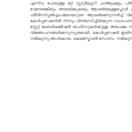
എന്നിവ പോലുള്ള മറ്റ് സ്റ്റാറ്റ്യൂട്ടറി ചാർജു
വേണമെങ്കിലും അയയ്ക്കുകയും ആവശ്യമുള്ളപ്പോൾ ചർ
പ്രിൻസിപ്പൽഎം‌പ്ലോയറുടെ ആവശ്യമനുസരിച്ച് വിമ
കോർപ്പറേഷനിൽ നിന്നും വിന്യസിച്ചിരിക്കുന്
സ്റ്റേറ്റ് ലേബർകമ്മീഷൻ ഓഫീസുകൾക്കുള്ള അപേക്ഷ സ
വിജ്ഞാപനങ്ങൾക്കനുസൃതമായി, കോർപ്പറേഷൻ ഇതിനക
നൽകുന്നു.അപ്രകാരം കെക്സ്കോൺ സേവനം നൽകുന്ന പ്രധ