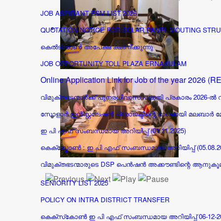
JOB ASPIRANT ESM LIST 2026
QUOTATION NOTICE FOR SOLAR PANEL MOUTING STRUC
കെൽട്രോൺ അപേക്ഷ ക്ഷണിക്കുന്നു
JOB OPPORTUNITY TOLL PLAZA ERNAKULAM
Online Application Link for Job of the year 2026 
വിമുക്തഭടന്മാർക്ക് പുനരധിവാസ പദ്ധതി പ്രകാരം 2026-ൽ
സോളാർ ഇൻസ്റ്റലേഷൻ പ്രോജക്ടിന്റെ ഭാഗമായി മലബാർ മ
ഇ പി എഫ് സംബന്ധമായ അറിയിപ്പ് (01.11.2025)
കെക്സ്കോൺ : ഇ പി എഫ് സംബന്ധമായ അറിയിപ്പ് (05.08.2
വിമുക്തഭടന്മാരുടെ DSP പെൻഷൻ അക്കൗണ്ടിന്റെ ആനുകൂല്യ
SENIORITY LIST 2025
POLICY ON INTRA DISTRICT TRANSFER
കെക്സ്‌കോൺ ഇ പി എഫ് സംബന്ധമായ അറിയിപ്പ് 06-12-2