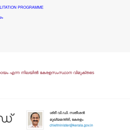
ILITATION PROGRAMME
യം
 സഹായം എന്ന നിലയിൽ കേരളസംസ്ഥാന വിമുക്തഭട
ഡ്
ശ്രീ വി.ഡി. സതീശൻ
മുഖ്യമന്ത്രി, കേരളം
chiefminister@kerala.gov.in