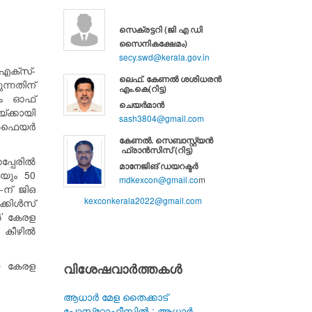
സെക്രട്ടറി (ജി എ ഡി
സൈനികക്ഷേമം)
secy.swd@kerala.gov.in
എക്സ്-
ലെഫ്. കേണൽ ശശിധരൻ
ന്നതിന്
എം.കെ(റിട്ട)
ടം ഓഫ്
ചെയർമാൻ
ക്കായി
sash3804@gmail.com
െൽഫെയർ
കേണൽ. സെബാസ്റ്റ്യൻ
ഫ്രാൻസിസ് (റിട്ട)
പ്പേരിൽ
മാനേജിങ് ഡയറക്ടർ
കയും 50
mdkexcon@gmail.co
m
‌ ജി‌ഒ
kexconkerala2022@gmail.com
ക്കിൾസ്
’ കേരള
) കീഴിൽ
യ കേരള
വിശേഷവാർത്തകൾ
ആധാർ മേള തൈക്കാട്
പോസ്‌റ്റോഫീസിൽ
: ആധാർ