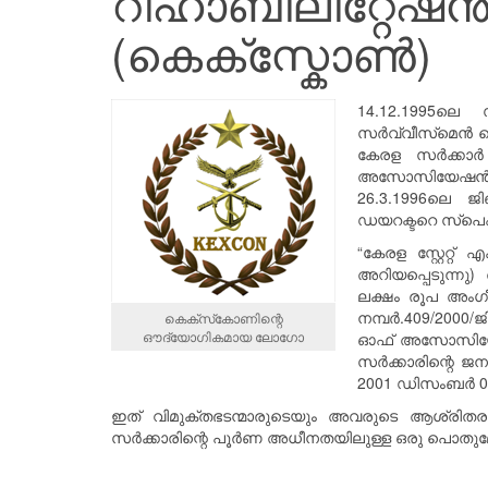
റീഹാബിലിറ്റേഷ
(കെക്സ്കോൺ)
14.12.1995ലെ
സർവ്വീസ്‌മെൻ ഡ
കേരള സർക്കാർ
അസോസിയേഷൻ, ആ
26.3.1996ലെ 
ഡയറക്ടറെ സ്പെ
“കേരള സ്റ്റേറ്റ
അറിയപ്പെടുന്നു
ലക്ഷം രൂപ അംഗ
നമ്പർ.409/2000
കെക്സ്‌കോണിന്റെ
ഔദ്യോഗികമായ ലോഗോ
ഓഫ് അസോസിയേഷന
സർക്കാരിന്റെ ജനറ
2001 ഡിസംബർ 03
ഇത് വിമുക്തഭടന്മാരുടെയും അവരുടെ ആശ്രിത
സർക്കാരിന്റെ പൂർണ അധീനതയിലുള്ള ഒരു പൊത