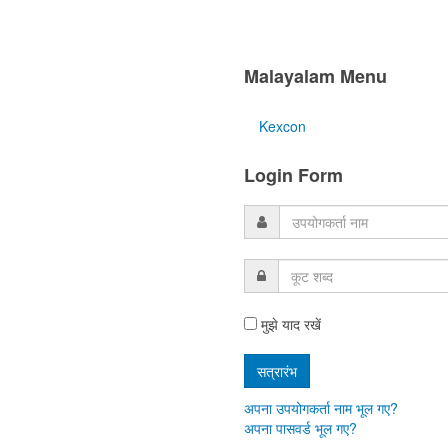
Malayalam Menu
Kexcon
Login Form
मुझे याद रखें
अपना उपयोगकर्ता नाम भूल गए?
अपना पासवर्ड भूल गए?