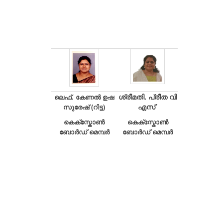
ശ്രീമതി. പ്രീത വി
ലെഫ്. കേണൽ ഉഷ
എസ്
സുരേഷ് (റിട്ട)
കെക്സ്കോൺ
കെക്സ്കോൺ
ബോർഡ് മെമ്പർ
ബോർഡ് മെമ്പർ