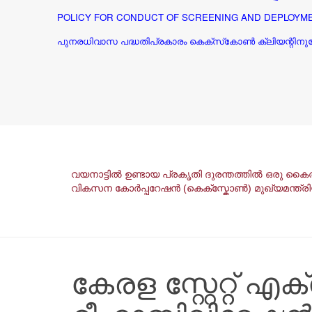
POLICY FOR CONDUCT OF SCREENING AND DEPLOYME
പുനരധിവാസ പദ്ധതിപ്രകാരം കെക്സ്‌കോൺ ക്ലിയന്റിനുവേണ്ട
വയനാട്ടിൽ ഉണ്ടായ പ്രകൃതി ദുരന്തത്തിൽ ഒരു ക
വികസന കോർപ്പറേഷൻ (കെക്സ്കോൺ) മുഖ്യമന്ത്രിയ
കേരള സ്റ്റേറ്റ