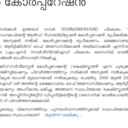
ൻ കോർപ്പറേഷൻ
 സർക്കാർ ഉത്തരവ് നമ്പർ GO(Ms)588/95/GAD പ്രകാരം '
െവലപ്‌മെന്റ് ആൻഡ് റീഹാബിലിറ്റേഷൻ കോർപ്പറേഷൻ’ രൂപീകരിക്കു
 അനുമതി നൽകി. കോർപ്പറേഷന്റെ രൂപീകരണം, മെമ്മോറാണ്
ർട്ടിക്കിൾസ് ഓഫ് അസോസിയേഷൻ തയ്യാറാക്കൽ എന്നിവയ്
ജി‌ഒ (എം‌.എസ്) നമ്പർ.85/96/ജിഎഡി പ്രകാരം സൈനിക് വ
ഷ്യൽ ഓഫീസറായി നിയമിച്ചു.
് എക്സ്-സർവീസ്മെൻ കോർപ്പറേഷന്റെ” (‘കെക്സ്കോൺ’ എന്ന ചുരുക്ക
) രജിസ്ട്രേഷനും പ്രവർത്തനത്തിനും സർക്കാർ അനുമതി നൽകു
ീകൃത ഓഹരി മൂലധനമായി നൽകുകയും ചെയ്തു. 2000 ജൂൺ 23-ന്
/ജി‌എഡി വഴി അതിന്റെ മെമ്മോറാണ്ടം ഓഫ് അസോസിയേഷനും ആർട്ടി
ും അംഗീകാരം ലഭിച്ചു. അങ്ങനെ സ്ഥാപിതമായ ‘കെക്സ്കോൺ
ൽ അഡ്മിനിസ്ട്രേറ്റീവ് ഡിപ്പാർട്ട്‌മെന്റിന്റെ (സൈനിക് വെൽ‌ഫെയർ
 ന് പ്രവർത്തനക്ഷമമായി.
രുടെയും വികസനത്തിനും പുനരധിവാസത്തിനുമായി സ്ഥാപിതമാ
ുമേഖലാ സ്ഥാപനമാണ്.
തുടർന്ന് വായിക്കു ...