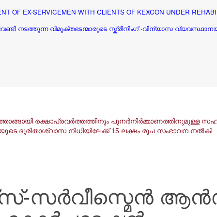
NT OF EX-SERVICEMEN WITH CLIENTS OF KEXCON UNDER REHAB
ി നടത്തുന്ന വിമുക്തഭടന്മാരുടെ സ്ക്രീനിംഗ്
-വിന്യാസ വ്യവസ്ഥാന
ൈത്താങ്ങായി രക്ഷാപ്രവർത്തത്തിനും പുനർനിർമ്മാണത്തിനുമുള്ള
ുടെ ദുരിതാശ്വാസ നിധിയിലേക്ക് 15 ലക്ഷം രൂപ സംഭാവന നൽകി.
് എക്സ്-സർവീസ്മെൻ ആൻ