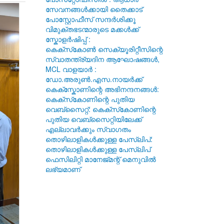
സേവനങ്ങൾക്കായി തൈക്കാട്
പോസ്റ്റോഫീസ് സന്ദർശിക്കൂ
വിമുക്തഭടന്മാരുടെ മക്കൾക്ക്
സ്കോളർഷിപ്പ്
:
കെക്സ്‌കോൺ സെക്യൂരിറ്റീസിന്റെ
സ്വാതന്ത്ര്യദിന ആഘോഷങ്ങൾ,
MCL വാളയാർ
:
ഡോ.അരുൺ.എസ.നായർക്ക്
കെക്സ്കോണിന്റെ അഭിനന്ദനങ്ങൾ
:
കെക്സ്‌കോണിന്റെ പുതിയ
വെബ്സൈറ്റ്
: കെക്സ്‌കോണിന്റെ
പുതിയ വെബ്‌സൈറ്റിയിലേക്ക്
എല്ലാവർക്കും സ്വാഗതം
തൊഴിലാളികൾക്കുള്ള പേസ്ലിപ്
:
തൊഴിലാളികൾക്കുള്ള പേസ്ലിപ്
ഫെസിലിറ്റി മാനേജ്‌മന്റ് മെനുവിൽ
ലഭ്യമാണ്